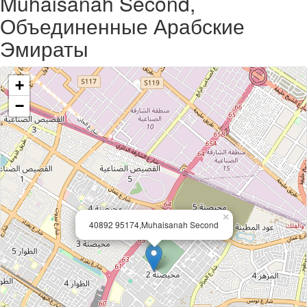
Muhaisanah Second,
Объединенные Арабские
Эмираты
+
−
×
40892 95174,Muhaisanah Second