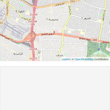
Leaflet
| ©
OpenStreetMap
contributors