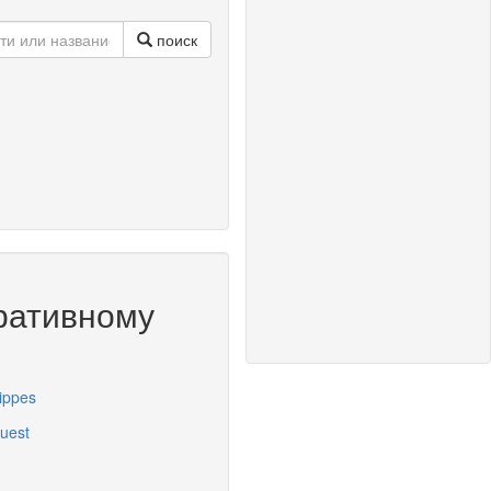
поиск
ративному
ippes
uest