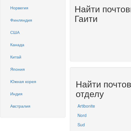
Найти почтов
Норвегия
Гаити
Финляндия
США
Канада
Китай
Япония
Найти почто
Южная корея
отделу
Индия
Австралия
Artibonite
Nord
Sud