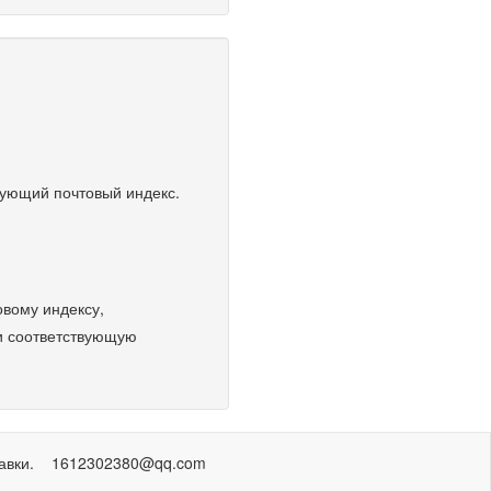
вующий почтовый индекс.
овому индексу,
ти соответствующую
справки. 1612302380@qq.com