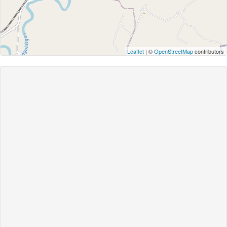
Leaflet
| ©
OpenStreetMap
contributors