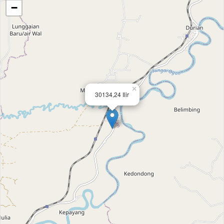
−
×
30134,24 Ilir