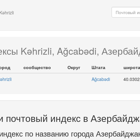
Kəhrizli
ксы Kəhrizli, Ağcabədi, Азерба
ород
сообщество
Округ
Штата
широт
əhrizli
Ağcabədi
40.0302
и почтовый индекс в Азербайд
индекс по названию города Азербайджа