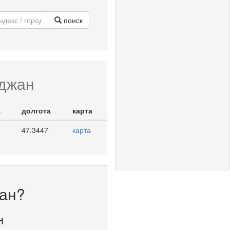
поиск
йджан
а
долгота
карта
47.3447
карта
жан?
н