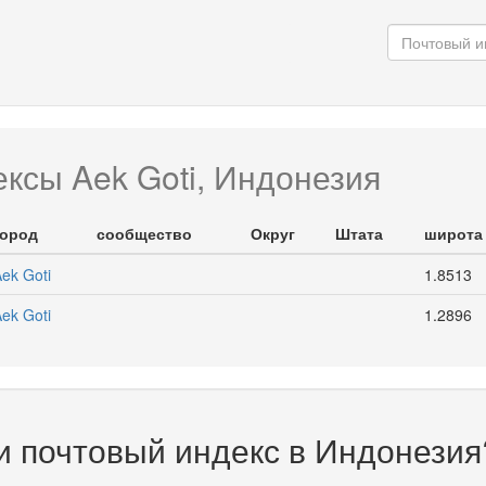
ксы Aek Goti, Индонезия
город
сообщество
Округ
Штата
широта
ek Goti
1.8513
ek Goti
1.2896
и почтовый индекс в Индонезия